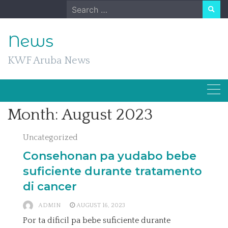
Skip
Search
to
for:
content
News
KWF Aruba News
Month:
August 2023
Uncategorized
Consehonan pa yudabo bebe
suficiente durante tratamento
di cancer
ADMIN
AUGUST 16, 2023
Por ta dificil pa bebe suficiente durante