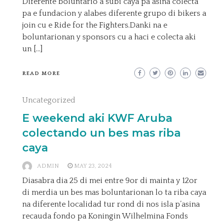
Diferente boluntario a subi caya pa asina colecta
pa e fundacion y alabes diferente grupo di bikers a
join cu e Ride for the Fighters.Danki na e
boluntarionan y sponsors cu a haci e colecta aki
un […]
READ MORE
Uncategorized
E weekend aki KWF Aruba
colectando un bes mas riba
caya
ADMIN
MAY 23, 2024
Diasabra dia 25 di mei entre 9or di mainta y 12or
di merdia un bes mas boluntarionan lo ta riba caya
na diferente localidad tur rond di nos isla p’asina
recauda fondo pa Koningin Wilhelmina Fonds