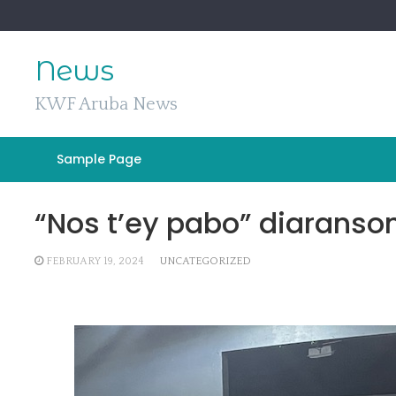
Skip
to
content
News
KWF Aruba News
Sample Page
“Nos t’ey pabo” diarans
FEBRUARY 19, 2024
UNCATEGORIZED