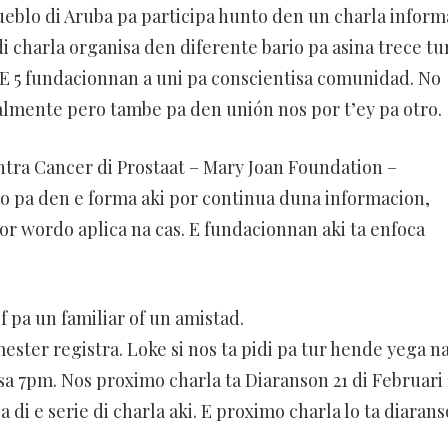
pueblo di Aruba pa participa hunto den un charla inform
di charla organisa den diferente bario pa asina trece tu
. E 5 fundacionnan a uni pa conscientisa comunidad. No
almente pero tambe pa den unión nos por t’ey pa otro.
ra Cancer di Prostaat – Mary Joan Foundation –
o pa den e forma aki por continua duna informacion,
r wordo aplica na cas. E fundacionnan aki ta enfoca
f pa un familiar of un amistad.
mester registra. Loke si nos ta pidi pa tur hende yega n
sa 7pm. Nos proximo charla ta Diaranson 21 di Februari
 di e serie di charla aki. E proximo charla lo ta diaran