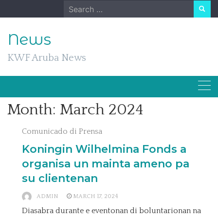
Skip
Search
to
for:
content
News
KWF Aruba News
Month:
March 2024
Comunicado di Prensa
Koningin Wilhelmina Fonds a
organisa un mainta ameno pa
su clientenan
ADMIN
MARCH 17, 2024
Diasabra durante e eventonan di boluntarionan na