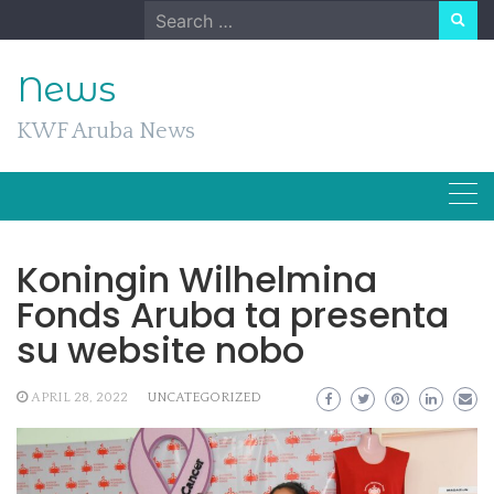
Skip
Search
to
for:
content
News
KWF Aruba News
Koningin Wilhelmina
Fonds Aruba ta presenta
su website nobo
APRIL 28, 2022
UNCATEGORIZED