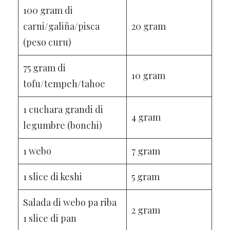
100 gram di
carni/galiña/pisca
20 gram
(peso curu)
75 gram di
10 gram
tofu/tempeh/tahoe
1 cuchara grandi di
4 gram
legumbre (bonchi)
1 webo
7 gram
1 slice di keshi
5 gram
Salada di webo pa riba
2 gram
1 slice di pan