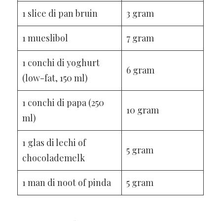
1 slice di pan bruin
3 gram
1 mueslibol
7 gram
1 conchi di yoghurt
6 gram
(low-fat, 150 ml)
1 conchi di papa (250
10 gram
ml)
1 glas di lechi of
5 gram
chocolademelk
1 man di noot of pinda
5 gram