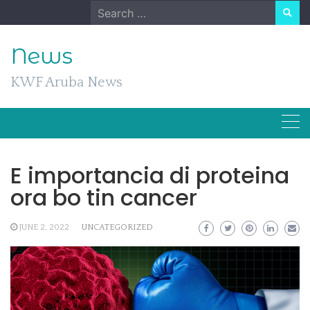
Skip
Search
to
for:
content
News
KWF Aruba News
E importancia di proteina
ora bo tin cancer
JUNE 2, 2022
UNCATEGORIZED