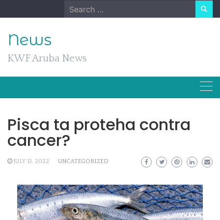
Skip
Search
to
for:
content
News
KWF Aruba News
Pisca ta proteha contra
cancer?
JULY 13, 2022
UNCATEGORIZED